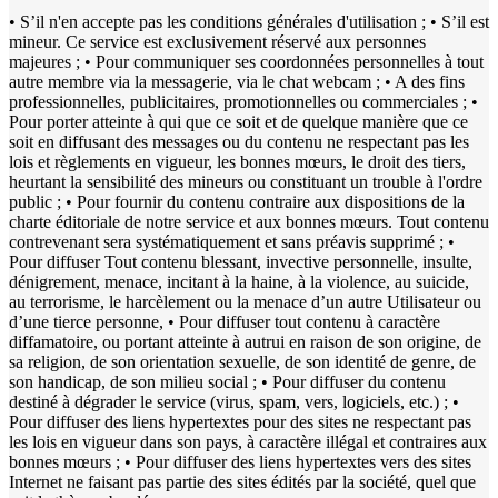
• S’il n'en accepte pas les conditions générales d'utilisation ; • S’il est
mineur. Ce service est exclusivement réservé aux personnes
majeures ; • Pour communiquer ses coordonnées personnelles à tout
autre membre via la messagerie, via le chat webcam ; • A des fins
professionnelles, publicitaires, promotionnelles ou commerciales ; •
Pour porter atteinte à qui que ce soit et de quelque manière que ce
soit en diffusant des messages ou du contenu ne respectant pas les
lois et règlements en vigueur, les bonnes mœurs, le droit des tiers,
heurtant la sensibilité des mineurs ou constituant un trouble à l'ordre
public ; • Pour fournir du contenu contraire aux dispositions de la
charte éditoriale de notre service et aux bonnes mœurs. Tout contenu
contrevenant sera systématiquement et sans préavis supprimé ; •
Pour diffuser Tout contenu blessant, invective personnelle, insulte,
dénigrement, menace, incitant à la haine, à la violence, au suicide,
au terrorisme, le harcèlement ou la menace d’un autre Utilisateur ou
d’une tierce personne, • Pour diffuser tout contenu à caractère
diffamatoire, ou portant atteinte à autrui en raison de son origine, de
sa religion, de son orientation sexuelle, de son identité de genre, de
son handicap, de son milieu social ; • Pour diffuser du contenu
destiné à dégrader le service (virus, spam, vers, logiciels, etc.) ; •
Pour diffuser des liens hypertextes pour des sites ne respectant pas
les lois en vigueur dans son pays, à caractère illégal et contraires aux
bonnes mœurs ; • Pour diffuser des liens hypertextes vers des sites
Internet ne faisant pas partie des sites édités par la société, quel que